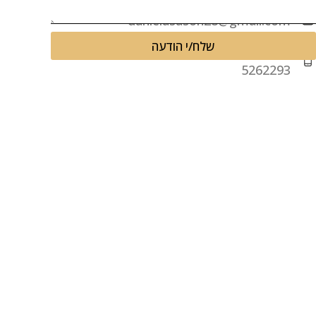
danielasason28@gmail.com
שלח/י הודעה
058-
5262293