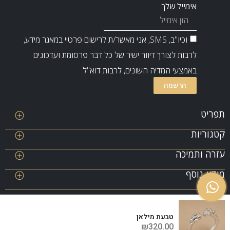
אימייל שלך
וכיו"ב, SMS, אני מאשר/ת לרישום פרטיי במאגר מידע,
לרבות לצורך דיוור ישיר של כל דבר פרסומת ועדכונים
באמצעי המדיה השונים, לרבות דוא"ל.
הרשמה
תפריט
קטגוריות
SALE
ABOUT ME
עזרה ותמיכה
שרשראות
יצירת קשר
צמידים
תרומה
מידע נוסף
יתרה של כרטיס
עגילים
שובר מתנה
מדריך מידות – טבעות
טבעות
תנאי שימוש לאתר
שאלות ותשובות
מדיניות פרטיות ושמירת סודיות
רשימת משאלות
טבעת מילאן
הצהרת נגישות
₪
320.00