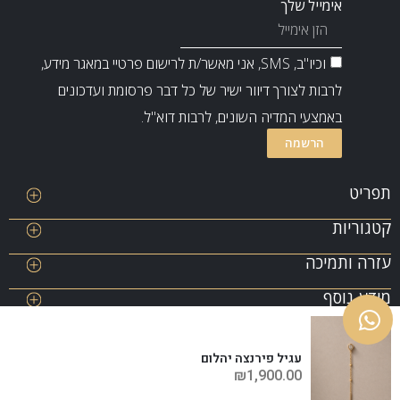
אימייל שלך
וכיו"ב, SMS, אני מאשר/ת לרישום פרטיי במאגר מידע,
לרבות לצורך דיוור ישיר של כל דבר פרסומת ועדכונים
באמצעי המדיה השונים, לרבות דוא"ל.
הרשמה
תפריט
קטגוריות
SALE
ABOUT ME
עזרה ותמיכה
שרשראות
יצירת קשר
צמידים
תרומה
מידע נוסף
יתרה של כרטיס
עגילים
שובר מתנה
מדריך מידות – טבעות
טבעות
תנאי שימוש לאתר
שאלות ותשובות
מדיניות פרטיות ושמירת סודיות
עגיל פירנצה יהלום
רשימת משאלות
₪
1,900.00
הצהרת נגישות